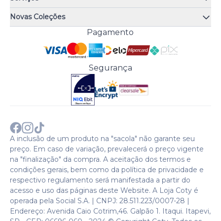
Quiz de fragrâncias
Atendimento
Trocas e Devoluções
Novas Coleções
Meus Pedidos
Troque Fácil
Monange
Pagamento
Minha Conta
Perguntas Frequentes
Risqué
Trabalhe Conosco
Política de Pagamento
Bozzano
Preferências de Cookies
Política de Entrega
Paixão
Acesso Funcionários
Termos e Condições
Segurança
Cenoura & Bronze
Política de Privacidade
Black Friday
Comprar com CNPJ?
Sobre a COTY no mundo
A inclusão de um produto na "sacola" não garante seu
preço. Em caso de variação, prevalecerá o preço vigente
na "finalização" da compra. A aceitação dos termos e
condições gerais, bem como da política de privacidade e
respectivo regulamento será manifestada a partir do
acesso e uso das páginas deste Website. A Loja Coty é
operada pela Social S.A. | CNPJ: 28.511.223/0007-28 |
Endereço: Avenida Caio Cotrim,46. Galpão 1. Itaqui. Itapevi,