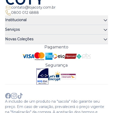
contato@lojacoty.com.br
0800 012 6888
Institucional
Quem somos
Serviços
Quiz de fragrâncias
Atendimento
Trocas e Devoluções
Novas Coleções
Meus Pedidos
Troque Fácil
Monange
Pagamento
Minha Conta
Perguntas Frequentes
Risqué
Trabalhe Conosco
Política de Pagamento
Bozzano
Preferências de Cookies
Política de Entrega
Paixão
Acesso Funcionários
Termos e Condições
Segurança
Cenoura & Bronze
Política de Privacidade
Black Friday
Comprar com CNPJ?
Sobre a COTY no mundo
A inclusão de um produto na "sacola" não garante seu
preço. Em caso de variação, prevalecerá o preço vigente
na "finalização" da compra. A aceitação dos termos e