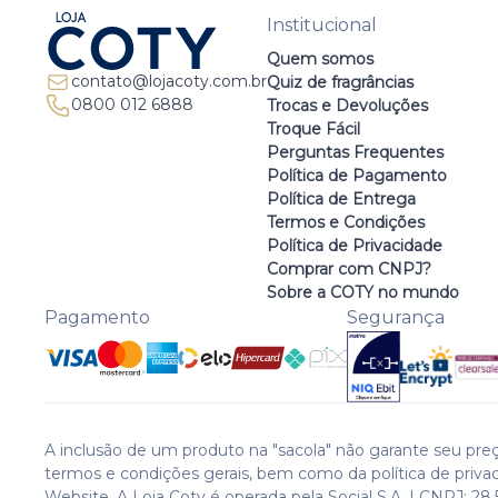
Institucional
Quem somos
contato@lojacoty.com.br
Quiz de fragrâncias
0800 012 6888
Trocas e Devoluções
Troque Fácil
Perguntas Frequentes
Política de Pagamento
Política de Entrega
Termos e Condições
Política de Privacidade
Comprar com CNPJ?
Sobre a COTY no mundo
Pagamento
Segurança
A inclusão de um produto na "sacola" não garante seu preç
termos e condições gerais, bem como da política de priva
Website. A Loja Coty é operada pela Social S.A. | CNPJ: 28.