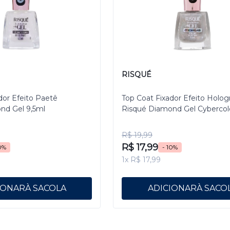
RISQUÉ
dor Efeito Paetê
Top Coat Fixador Efeito Holog
nd Gel 9,5ml
Risqué Diamond Gel Cybercol
Pixelizado 9,5 mL
R$ 19,99
R$ 17,99
0%
- 10%
1x R$ 17,99
IONAR
ADICIONAR