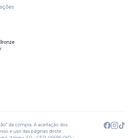
leções
Bronze
y
ção" da compra. A aceitação dos
esso e uso das páginas deste
qui. Itapevi, SP - CEP: 06696-060 -