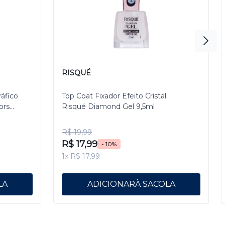
RISQUÉ
ráfico
Top Coat Fixador Efeito Cristal
ors
Risqué Diamond Gel 9,5ml
R$ 19,99
R$ 17,99
- 10%
1x R$ 17,99
ADICIONAR