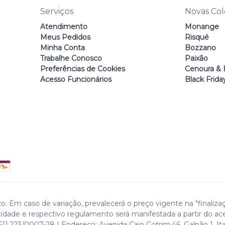
Serviços
Novas Co
Atendimento
Monange
Meus Pedidos
Risqué
Minha Conta
Bozzano
Trabalhe Conosco
Paixão
Preferências de Cookies
Cenoura & 
Acesso Funcionários
Black Frida
o. Em caso de variação, prevalecerá o preço vigente na "finaliza
cidade e respectivo regulamento será manifestada a partir do ac
511.223/0007-28 | Endereço: Avenida Caio Cotrim,46. Galpão 1. Ita