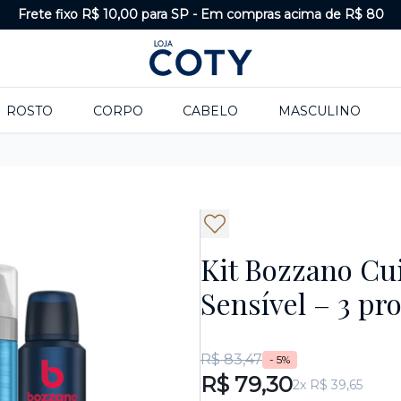
Frete fixo R$ 10,00 para SP
-
Em compras acima de R$ 80
ROSTO
CORPO
CABELO
MASCULINO
Kit Bozzano Cu
Sensível – 3 pr
R$ 83,47
- 5%
R$ 79,30
2x R$ 39,65