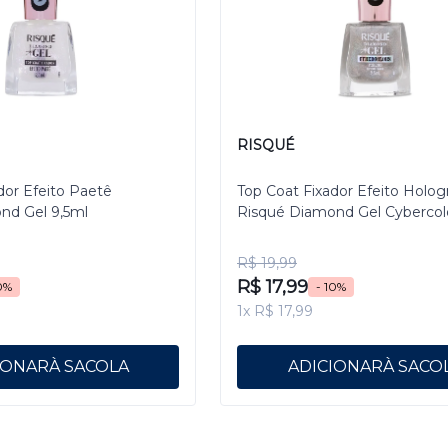
RISQUÉ
dor Efeito Paetê
Top Coat Fixador Efeito Holog
nd Gel 9,5ml
Risqué Diamond Gel Cybercol
Pixelizado 9,5 mL
R$ 19,99
R$ 17,99
0%
- 10%
1x R$ 17,99
IONAR
ADICIONAR