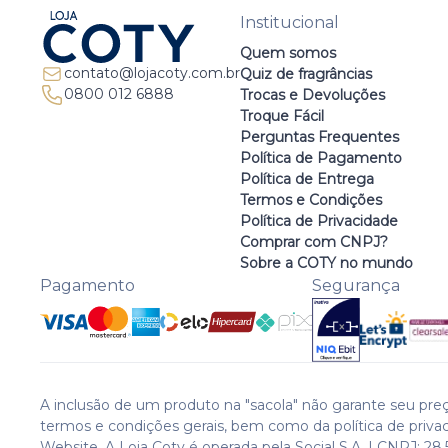
Institucional
Quem somos
contato@lojacoty.com.br
Quiz de fragrâncias
0800 012 6888
Trocas e Devoluções
Troque Fácil
Perguntas Frequentes
Política de Pagamento
Política de Entrega
Termos e Condições
Política de Privacidade
Comprar com CNPJ?
Sobre a COTY no mundo
Pagamento
Segurança
A inclusão de um produto na "sacola" não garante seu preç
termos e condições gerais, bem como da política de priva
Website. A Loja Coty é operada pela Social S.A. | CNPJ: 28.