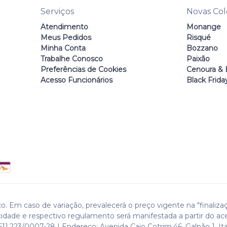
Serviços
Novas Co
Atendimento
Monange
Meus Pedidos
Risqué
Minha Conta
Bozzano
Trabalhe Conosco
Paixão
Preferências de Cookies
Cenoura & 
Acesso Funcionários
Black Frida
o. Em caso de variação, prevalecerá o preço vigente na "finaliza
cidade e respectivo regulamento será manifestada a partir do ac
511.223/0007-28 | Endereço: Avenida Caio Cotrim,46. Galpão 1. Ita