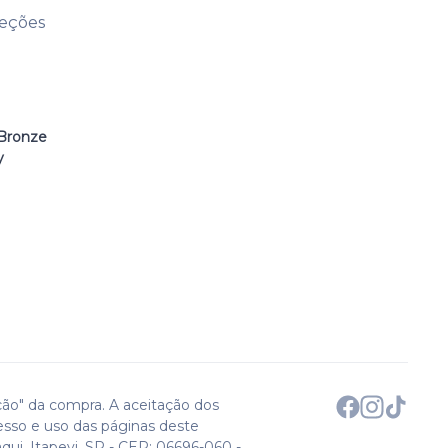
leções
Bronze
y
ção" da compra. A aceitação dos
esso e uso das páginas deste
qui. Itapevi, SP - CEP: 06696-060 -