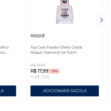
RISQUÉ
ráfico
Top Coat Fixador Efeito Cristal
ors
Risqué Diamond Gel 9,5ml
R$ 19,99
R$ 17,99
- 10%
1x R$ 17,99
ADICIONAR