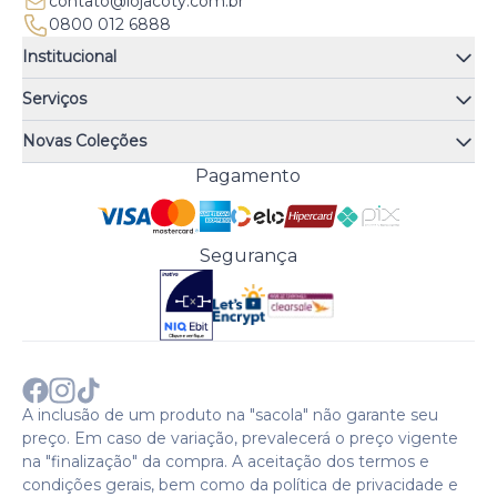
contato@lojacoty.com.br
0800 012 6888
Institucional
Quem somos
Serviços
Quiz de fragrâncias
Atendimento
Trocas e Devoluções
Novas Coleções
Meus Pedidos
Troque Fácil
Monange
Pagamento
Minha Conta
Perguntas Frequentes
Risqué
Trabalhe Conosco
Política de Pagamento
Bozzano
Preferências de Cookies
Política de Entrega
Paixão
Acesso Funcionários
Termos e Condições
Segurança
Cenoura & Bronze
Política de Privacidade
Black Friday
Comprar com CNPJ?
Sobre a COTY no mundo
A inclusão de um produto na "sacola" não garante seu
preço. Em caso de variação, prevalecerá o preço vigente
na "finalização" da compra. A aceitação dos termos e
condições gerais, bem como da política de privacidade e