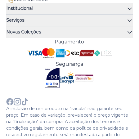
Institucional
Quem somos
Serviços
Quiz de fragrâncias
Atendimento
Trocas e Devoluções
Novas Coleções
Meus Pedidos
Troque Fácil
Monange
Pagamento
Minha Conta
Perguntas Frequentes
Risqué
Trabalhe Conosco
Política de Pagamento
Bozzano
Preferências de Cookies
Política de Entrega
Paixão
Acesso Funcionários
Termos e Condições
Segurança
Cenoura & Bronze
Política de Privacidade
Black Friday
Comprar com CNPJ?
Sobre a COTY no mundo
A inclusão de um produto na "sacola" não garante seu
preço. Em caso de variação, prevalecerá o preço vigente
na "finalização" da compra. A aceitação dos termos e
condições gerais, bem como da política de privacidade e
respectivo regulamento será manifestada a partir do