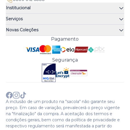
Institucional
Quem somos
Serviços
Quiz de fragrâncias
Atendimento
Trocas e Devoluções
Novas Coleções
Meus Pedidos
Troque Fácil
Monange
Pagamento
Minha Conta
Perguntas Frequentes
Risqué
Trabalhe Conosco
Política de Pagamento
Bozzano
Preferências de Cookies
Política de Entrega
Paixão
Acesso Funcionários
Termos e Condições
Segurança
Cenoura & Bronze
Política de Privacidade
Black Friday
Comprar com CNPJ?
Sobre a COTY no mundo
A inclusão de um produto na "sacola" não garante seu
preço. Em caso de variação, prevalecerá o preço vigente
na "finalização" da compra. A aceitação dos termos e
condições gerais, bem como da política de privacidade e
respectivo regulamento será manifestada a partir do