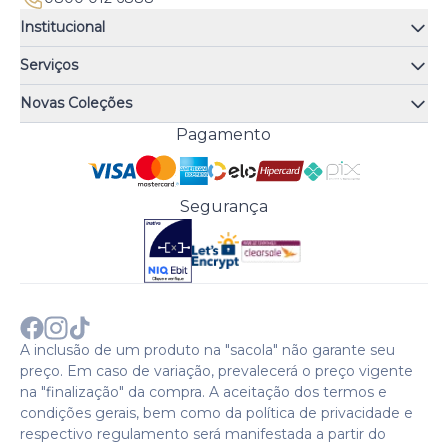
Institucional
Quem somos
Serviços
Quiz de fragrâncias
Atendimento
Trocas e Devoluções
Novas Coleções
Meus Pedidos
Troque Fácil
Monange
Pagamento
Minha Conta
Perguntas Frequentes
Risqué
Trabalhe Conosco
Política de Pagamento
Bozzano
Preferências de Cookies
Política de Entrega
Paixão
Acesso Funcionários
Termos e Condições
Segurança
Cenoura & Bronze
Política de Privacidade
Black Friday
Comprar com CNPJ?
Sobre a COTY no mundo
A inclusão de um produto na "sacola" não garante seu
preço. Em caso de variação, prevalecerá o preço vigente
na "finalização" da compra. A aceitação dos termos e
condições gerais, bem como da política de privacidade e
respectivo regulamento será manifestada a partir do