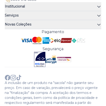
Institucional
Quem somos
Serviços
Quiz de fragrâncias
Atendimento
Trocas e Devoluções
Novas Coleções
Meus Pedidos
Troque Fácil
Monange
Pagamento
Minha Conta
Perguntas Frequentes
Risqué
Trabalhe Conosco
Política de Pagamento
Bozzano
Preferências de Cookies
Política de Entrega
Paixão
Acesso Funcionários
Termos e Condições
Segurança
Cenoura & Bronze
Política de Privacidade
Black Friday
Comprar com CNPJ?
Sobre a COTY no mundo
A inclusão de um produto na "sacola" não garante seu
preço. Em caso de variação, prevalecerá o preço vigente
na "finalização" da compra. A aceitação dos termos e
condições gerais, bem como da política de privacidade e
respectivo regulamento será manifestada a partir do