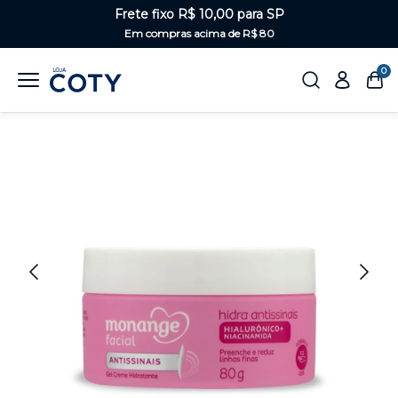
Frete fixo R$ 10,00 para SP
Em compras acima de R$ 80
0
Home
Rosto
Hidratante facial