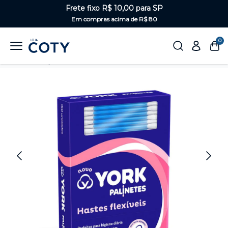
Frete fixo R$ 10,00 para SP
Em compras acima de R$ 80
0
Home
Corpo
Hastes flexíveis