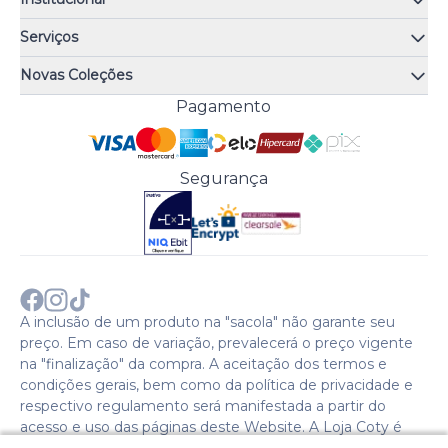
Quem somos
Serviços
Quiz de fragrâncias
Atendimento
Trocas e Devoluções
Novas Coleções
Meus Pedidos
Troque Fácil
Monange
Pagamento
Minha Conta
Perguntas Frequentes
Risqué
Trabalhe Conosco
Política de Pagamento
Bozzano
Preferências de Cookies
Política de Entrega
Paixão
Acesso Funcionários
Termos e Condições
Segurança
Cenoura & Bronze
Política de Privacidade
Black Friday
Comprar com CNPJ?
Sobre a COTY no mundo
A inclusão de um produto na "sacola" não garante seu
preço. Em caso de variação, prevalecerá o preço vigente
na "finalização" da compra. A aceitação dos termos e
condições gerais, bem como da política de privacidade e
respectivo regulamento será manifestada a partir do
acesso e uso das páginas deste Website. A Loja Coty é