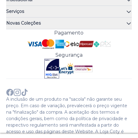
Quem somos
Serviços
Quiz de fragrâncias
Atendimento
Trocas e Devoluções
Novas Coleções
Meus Pedidos
Troque Fácil
Monange
Pagamento
Minha Conta
Perguntas Frequentes
Risqué
Trabalhe Conosco
Política de Pagamento
Bozzano
Preferências de Cookies
Política de Entrega
Paixão
Acesso Funcionários
Termos e Condições
Segurança
Cenoura & Bronze
Política de Privacidade
Black Friday
Comprar com CNPJ?
Sobre a COTY no mundo
A inclusão de um produto na "sacola" não garante seu
preço. Em caso de variação, prevalecerá o preço vigente
na "finalização" da compra. A aceitação dos termos e
condições gerais, bem como da política de privacidade e
respectivo regulamento será manifestada a partir do
acesso e uso das páginas deste Website. A Loja Coty é