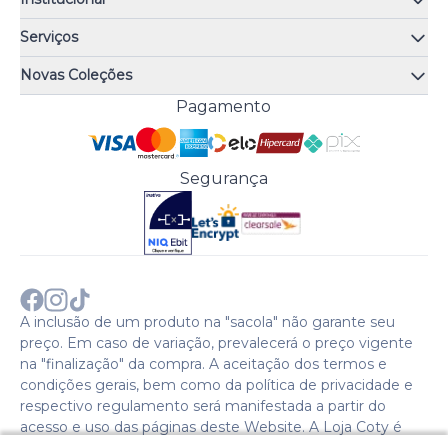
Quem somos
Serviços
Quiz de fragrâncias
Atendimento
Trocas e Devoluções
Novas Coleções
Meus Pedidos
Troque Fácil
Monange
Pagamento
Minha Conta
Perguntas Frequentes
Risqué
Trabalhe Conosco
Política de Pagamento
Bozzano
Preferências de Cookies
Política de Entrega
Paixão
Acesso Funcionários
Termos e Condições
Segurança
Cenoura & Bronze
Política de Privacidade
Black Friday
Comprar com CNPJ?
Sobre a COTY no mundo
A inclusão de um produto na "sacola" não garante seu
preço. Em caso de variação, prevalecerá o preço vigente
na "finalização" da compra. A aceitação dos termos e
condições gerais, bem como da política de privacidade e
respectivo regulamento será manifestada a partir do
acesso e uso das páginas deste Website. A Loja Coty é