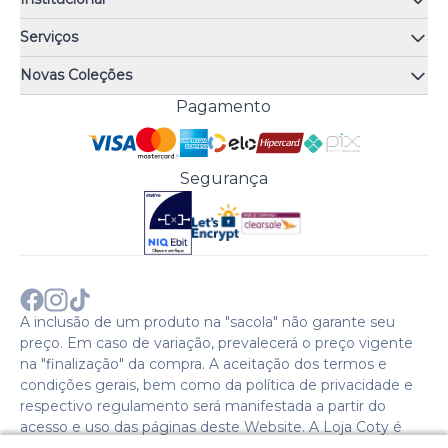
Quem somos
Serviços
Quiz de fragrâncias
Atendimento
Trocas e Devoluções
Novas Coleções
Meus Pedidos
Troque Fácil
Monange
Pagamento
Minha Conta
Perguntas Frequentes
Risqué
Trabalhe Conosco
Política de Pagamento
Bozzano
Preferências de Cookies
Política de Entrega
Paixão
Acesso Funcionários
Termos e Condições
Segurança
Cenoura & Bronze
Política de Privacidade
Black Friday
Comprar com CNPJ?
Sobre a COTY no mundo
A inclusão de um produto na "sacola" não garante seu
preço. Em caso de variação, prevalecerá o preço vigente
na "finalização" da compra. A aceitação dos termos e
condições gerais, bem como da política de privacidade e
respectivo regulamento será manifestada a partir do
acesso e uso das páginas deste Website. A Loja Coty é