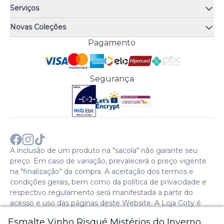
Quem somos
Serviços
Quiz de fragrâncias
Atendimento
Trocas e Devoluções
Novas Coleções
Meus Pedidos
Troque Fácil
Monange
Pagamento
Minha Conta
Perguntas Frequentes
Risqué
Trabalhe Conosco
Política de Pagamento
Bozzano
Preferências de Cookies
Política de Entrega
Paixão
Acesso Funcionários
Termos e Condições
Segurança
Cenoura & Bronze
Política de Privacidade
Black Friday
Comprar com CNPJ?
Sobre a COTY no mundo
A inclusão de um produto na "sacola" não garante seu
preço. Em caso de variação, prevalecerá o preço vigente
na "finalização" da compra. A aceitação dos termos e
condições gerais, bem como da política de privacidade e
respectivo regulamento será manifestada a partir do
acesso e uso das páginas deste Website. A Loja Coty é
operada pela Social S.A. | CNPJ: 28.511.223/0007-28 |
Esmalte Vinho Risqué Mistérios do Inverno