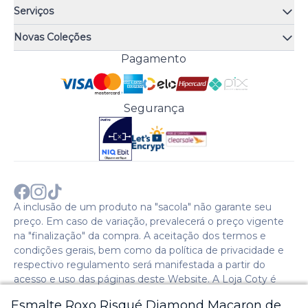
Quem somos
Serviços
Quiz de fragrâncias
Atendimento
Trocas e Devoluções
Novas Coleções
Meus Pedidos
Troque Fácil
Monange
Pagamento
Minha Conta
Perguntas Frequentes
Risqué
Trabalhe Conosco
Política de Pagamento
Bozzano
Preferências de Cookies
Política de Entrega
Paixão
Acesso Funcionários
Termos e Condições
Segurança
Cenoura & Bronze
Política de Privacidade
Black Friday
Comprar com CNPJ?
Sobre a COTY no mundo
A inclusão de um produto na "sacola" não garante seu
preço. Em caso de variação, prevalecerá o preço vigente
na "finalização" da compra. A aceitação dos termos e
condições gerais, bem como da política de privacidade e
respectivo regulamento será manifestada a partir do
acesso e uso das páginas deste Website. A Loja Coty é
operada pela Social S.A. | CNPJ: 28.511.223/0007-28 |
Esmalte Roxo Risqué Diamond Macaron de