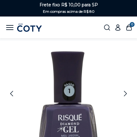
Frete fixo R$ 10,00 para SP
Em compras acima de R$ 80
0
Home
Unhas
Coloridos