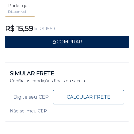
Poder que
floresce
Disponível
R$ 15,59
1x R$ 15,59
COMPRAR
SIMULAR FRETE
Confira as condições finais na sacola.
CALCULAR FRETE
Não sei meu CEP