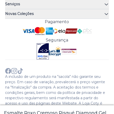
Quem somos
Serviços
Quiz de fragrâncias
Atendimento
Trocas e Devoluções
Novas Coleções
Meus Pedidos
Troque Fácil
Monange
Pagamento
Minha Conta
Perguntas Frequentes
Risqué
Trabalhe Conosco
Política de Pagamento
Bozzano
Preferências de Cookies
Política de Entrega
Paixão
Acesso Funcionários
Termos e Condições
Segurança
Cenoura & Bronze
Política de Privacidade
Black Friday
Comprar com CNPJ?
Sobre a COTY no mundo
A inclusão de um produto na "sacola" não garante seu
preço. Em caso de variação, prevalecerá o preço vigente
na "finalização" da compra. A aceitação dos termos e
condições gerais, bem como da política de privacidade e
respectivo regulamento será manifestada a partir do
acesso e uso das páginas deste Website. A Loja Coty é
operada pela Social S.A. | CNPJ: 28.511.223/0007-28 |
Esmalte Roxo Cremoso Risqué Diamond Gel