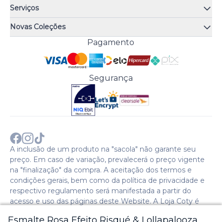
Quem somos
Serviços
Quiz de fragrâncias
Atendimento
Trocas e Devoluções
Novas Coleções
Meus Pedidos
Troque Fácil
Monange
Pagamento
Minha Conta
Perguntas Frequentes
Risqué
Trabalhe Conosco
Política de Pagamento
Bozzano
Preferências de Cookies
Política de Entrega
Paixão
Acesso Funcionários
Termos e Condições
Segurança
Cenoura & Bronze
Política de Privacidade
Black Friday
Comprar com CNPJ?
Sobre a COTY no mundo
A inclusão de um produto na "sacola" não garante seu
preço. Em caso de variação, prevalecerá o preço vigente
na "finalização" da compra. A aceitação dos termos e
condições gerais, bem como da política de privacidade e
respectivo regulamento será manifestada a partir do
acesso e uso das páginas deste Website. A Loja Coty é
operada pela Social S.A. | CNPJ: 28.511.223/0007-28 |
Esmalte Rosa Efeito Risqué & Lollapalooza