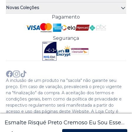
Quiz de fragrâncias
Atendimento
Trocas e Devoluções
Novas Coleções
Meus Pedidos
Troque Fácil
Monange
Pagamento
Minha Conta
Perguntas Frequentes
Risqué
Trabalhe Conosco
Política de Pagamento
Bozzano
Preferências de Cookies
Política de Entrega
Paixão
Acesso Funcionários
Termos e Condições
Segurança
Cenoura & Bronze
Política de Privacidade
Black Friday
Comprar com CNPJ?
Sobre a COTY no mundo
A inclusão de um produto na "sacola" não garante seu
preço. Em caso de variação, prevalecerá o preço vigente
na "finalização" da compra. A aceitação dos termos e
condições gerais, bem como da política de privacidade e
respectivo regulamento será manifestada a partir do
acesso e uso das páginas deste Website. A Loja Coty é
operada pela Social S.A. | CNPJ: 28.511.223/0007-28 |
Esmalte Risqué Preto Cremoso Eu Sou Esse
Endereço: Avenida Caio Cotrim,46. Galpão 1. Itaqui. Itapevi,
SP - CEP: 06696-060 - 2024 © Copyright Coty. Todos os
Glamour Todo 8ml