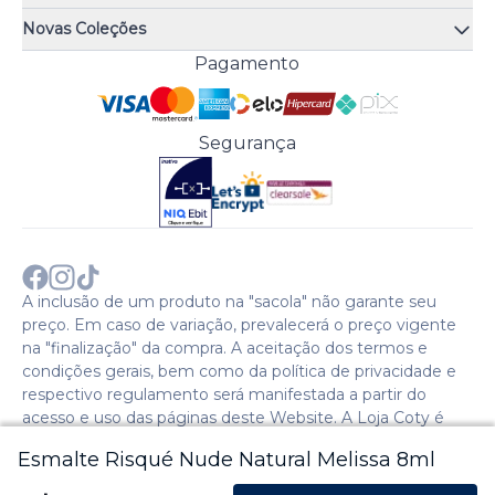
Quiz de fragrâncias
Atendimento
Trocas e Devoluções
Novas Coleções
Meus Pedidos
Troque Fácil
Monange
Pagamento
Minha Conta
Perguntas Frequentes
Risqué
Trabalhe Conosco
Política de Pagamento
Bozzano
Preferências de Cookies
Política de Entrega
Paixão
Acesso Funcionários
Termos e Condições
Segurança
Cenoura & Bronze
Política de Privacidade
Black Friday
Comprar com CNPJ?
Sobre a COTY no mundo
A inclusão de um produto na "sacola" não garante seu
preço. Em caso de variação, prevalecerá o preço vigente
na "finalização" da compra. A aceitação dos termos e
condições gerais, bem como da política de privacidade e
respectivo regulamento será manifestada a partir do
acesso e uso das páginas deste Website. A Loja Coty é
operada pela Social S.A. | CNPJ: 28.511.223/0007-28 |
Esmalte Risqué Nude Natural Melissa 8ml
Endereço: Avenida Caio Cotrim,46. Galpão 1. Itaqui. Itapevi,
SP - CEP: 06696-060 - 2024 © Copyright Coty. Todos os