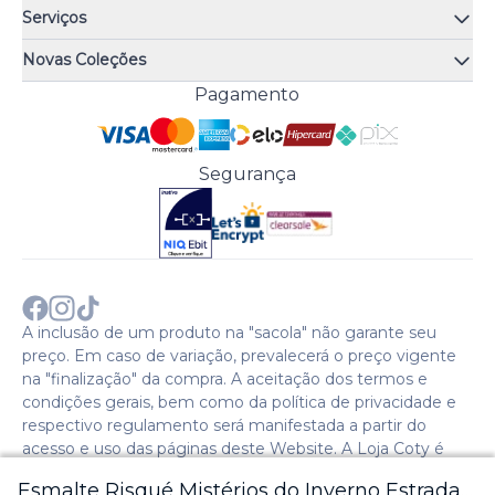
Quem somos
Serviços
Quiz de fragrâncias
Atendimento
Trocas e Devoluções
Novas Coleções
Meus Pedidos
Troque Fácil
Monange
Pagamento
Minha Conta
Perguntas Frequentes
Risqué
Trabalhe Conosco
Política de Pagamento
Bozzano
Preferências de Cookies
Política de Entrega
Paixão
Acesso Funcionários
Termos e Condições
Segurança
Cenoura & Bronze
Política de Privacidade
Black Friday
Comprar com CNPJ?
Sobre a COTY no mundo
A inclusão de um produto na "sacola" não garante seu
preço. Em caso de variação, prevalecerá o preço vigente
na "finalização" da compra. A aceitação dos termos e
condições gerais, bem como da política de privacidade e
respectivo regulamento será manifestada a partir do
acesso e uso das páginas deste Website. A Loja Coty é
operada pela Social S.A. | CNPJ: 28.511.223/0007-28 |
Esmalte Risqué Mistérios do Inverno Estrada