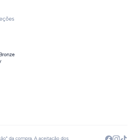
leções
Bronze
y
ção" da compra. A aceitação dos