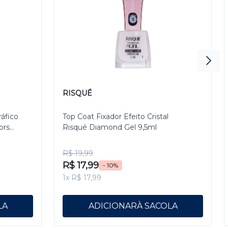
RISQUÉ
ráfico
Top Coat Fixador Efeito Cristal
ors
Risqué Diamond Gel 9,5ml
R$ 19,99
R$ 17,99
- 10%
1x R$ 17,99
ADICIONAR