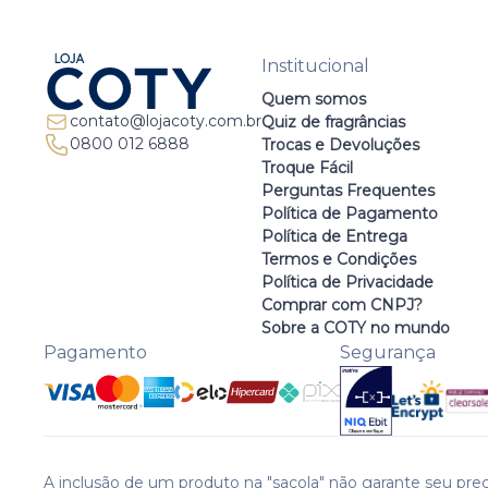
Institucional
Quem somos
contato@lojacoty.com.br
Quiz de fragrâncias
0800 012 6888
Trocas e Devoluções
Troque Fácil
Perguntas Frequentes
Política de Pagamento
Política de Entrega
Termos e Condições
Política de Privacidade
Comprar com CNPJ?
Sobre a COTY no mundo
Pagamento
Segurança
A inclusão de um produto na "sacola" não garante seu preç