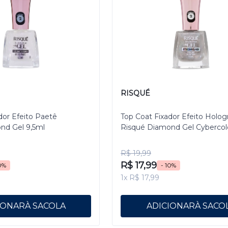
RISQUÉ
dor Efeito Paetê
Top Coat Fixador Efeito Holog
nd Gel 9,5ml
Risqué Diamond Gel Cybercol
Pixelizado 9,5 mL
R$ 19,99
R$ 17,99
0%
- 10%
1x R$ 17,99
IONAR
ADICIONAR