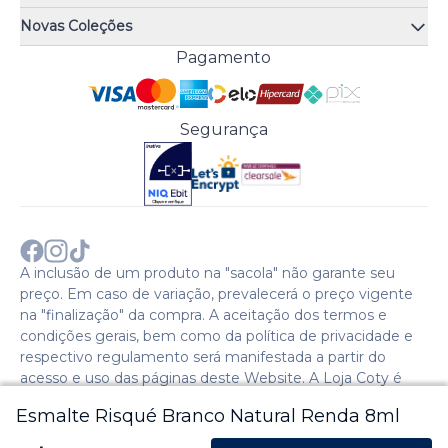
Quiz de fragrâncias
Atendimento
Trocas e Devoluções
Novas Coleções
Meus Pedidos
Troque Fácil
Monange
Pagamento
Minha Conta
Perguntas Frequentes
Risqué
Trabalhe Conosco
Política de Pagamento
Bozzano
Preferências de Cookies
Política de Entrega
Paixão
Acesso Funcionários
Termos e Condições
Segurança
Cenoura & Bronze
Política de Privacidade
Black Friday
Comprar com CNPJ?
Sobre a COTY no mundo
A inclusão de um produto na "sacola" não garante seu
preço. Em caso de variação, prevalecerá o preço vigente
na "finalização" da compra. A aceitação dos termos e
condições gerais, bem como da política de privacidade e
respectivo regulamento será manifestada a partir do
acesso e uso das páginas deste Website. A Loja Coty é
operada pela Social S.A. | CNPJ: 28.511.223/0007-28 |
Esmalte Risqué Branco Natural Renda 8ml
Endereço: Avenida Caio Cotrim,46. Galpão 1. Itaqui. Itapevi,
SP - CEP: 06696-060 - 2024 © Copyright Coty. Todos os