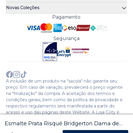
Quiz de fragrâncias
Atendimento
Trocas e Devoluções
Novas Coleções
Meus Pedidos
Troque Fácil
Monange
Pagamento
Minha Conta
Perguntas Frequentes
Risqué
Trabalhe Conosco
Política de Pagamento
Bozzano
Preferências de Cookies
Política de Entrega
Paixão
Acesso Funcionários
Termos e Condições
Segurança
Cenoura & Bronze
Política de Privacidade
Black Friday
Comprar com CNPJ?
Sobre a COTY no mundo
A inclusão de um produto na "sacola" não garante seu
preço. Em caso de variação, prevalecerá o preço vigente
na "finalização" da compra. A aceitação dos termos e
condições gerais, bem como da política de privacidade e
respectivo regulamento será manifestada a partir do
acesso e uso das páginas deste Website. A Loja Coty é
operada pela Social S.A. | CNPJ: 28.511.223/0007-28 |
Esmalte Prata Risqué Bridgerton Dama de
Endereço: Avenida Caio Cotrim,46. Galpão 1. Itaqui. Itapevi,
SP - CEP: 06696-060 - 2024 © Copyright Coty. Todos os
Prata Metálico 8ml