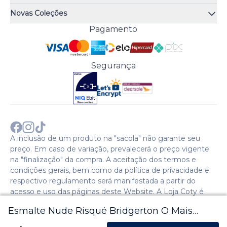
Quiz de fragrâncias
Atendimento
Trocas e Devoluções
Novas Coleções
Meus Pedidos
Troque Fácil
Monange
Pagamento
Minha Conta
Perguntas Frequentes
Risqué
Trabalhe Conosco
Política de Pagamento
Bozzano
Preferências de Cookies
Política de Entrega
Paixão
Acesso Funcionários
Termos e Condições
Segurança
Cenoura & Bronze
Política de Privacidade
Black Friday
Comprar com CNPJ?
Sobre a COTY no mundo
A inclusão de um produto na "sacola" não garante seu
preço. Em caso de variação, prevalecerá o preço vigente
na "finalização" da compra. A aceitação dos termos e
condições gerais, bem como da política de privacidade e
respectivo regulamento será manifestada a partir do
acesso e uso das páginas deste Website. A Loja Coty é
operada pela Social S.A. | CNPJ: 28.511.223/0007-28 |
Esmalte Nude Risqué Bridgerton O Mais
Endereço: Avenida Caio Cotrim,46. Galpão 1. Itaqui. Itapevi,
SP - CEP: 06696-060 - 2024 © Copyright Coty. Todos os
Cobiçado Cremoso 8ml