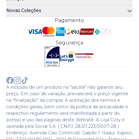
Quiz de fragrâncias
Atendimento
Trocas e Devoluções
Novas Coleções
Meus Pedidos
Troque Fácil
Monange
Pagamento
Minha Conta
Perguntas Frequentes
Risqué
Trabalhe Conosco
Política de Pagamento
Bozzano
Preferências de Cookies
Política de Entrega
Paixão
Acesso Funcionários
Termos e Condições
Segurança
Cenoura & Bronze
Política de Privacidade
Black Friday
Comprar com CNPJ?
Sobre a COTY no mundo
A inclusão de um produto na "sacola" não garante seu
preço. Em caso de variação, prevalecerá o preço vigente
na "finalização" da compra. A aceitação dos termos e
condições gerais, bem como da política de privacidade e
respectivo regulamento será manifestada a partir do
acesso e uso das páginas deste Website. A Loja Coty é
operada pela Social S.A. | CNPJ: 28.511.223/0007-28 |
Endereço: Avenida Caio Cotrim,46. Galpão 1. Itaqui. Itapevi,