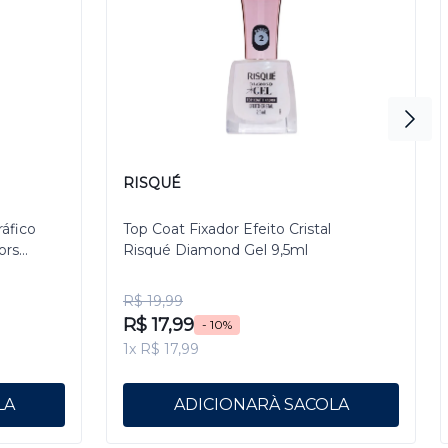
RISQUÉ
ráfico
Top Coat Fixador Efeito Cristal
ors
Risqué Diamond Gel 9,5ml
R$ 19,99
R$ 17,99
- 10%
1x R$ 17,99
ADICIONAR