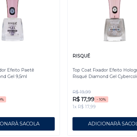
RISQUÉ
dor Efeito Paetê
Top Coat Fixador Efeito Holog
nd Gel 9,5ml
Risqué Diamond Gel Cybercol
Pixelizado 9,5 mL
R$ 19,99
R$ 17,99
0%
- 10%
1x R$ 17,99
IONAR
ADICIONAR