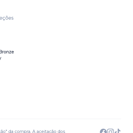
leções
Bronze
y
ção" da compra. A aceitação dos