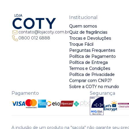
Institucional
Quem somos
contato@lojacoty.com.br
Quiz de fragrâncias
0800 012 6888
Trocas e Devoluções
Troque Fácil
Perguntas Frequentes
Política de Pagamento
Política de Entrega
Termos e Condições
Política de Privacidade
Comprar com CNPJ?
Sobre a COTY no mundo
Pagamento
Segurança
A inclusão de um produto na "sacola" não garante seu preç