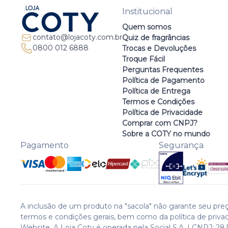
Institucional
Quem somos
contato@lojacoty.com.br
Quiz de fragrâncias
0800 012 6888
Trocas e Devoluções
Troque Fácil
Perguntas Frequentes
Política de Pagamento
Política de Entrega
Termos e Condições
Política de Privacidade
Comprar com CNPJ?
Sobre a COTY no mundo
Pagamento
Segurança
A inclusão de um produto na "sacola" não garante seu preç
termos e condições gerais, bem como da política de priva
Website. A Loja Coty é operada pela Social S.A. | CNPJ: 28.