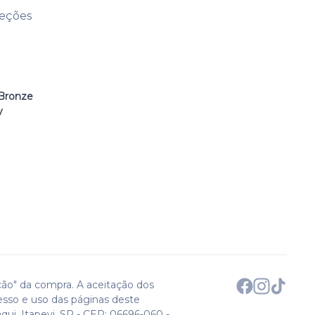
leções
Bronze
y
ção" da compra. A aceitação dos
esso e uso das páginas deste
qui. Itapevi, SP - CEP: 06696-060 -