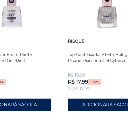
RISQUÉ
dor Efeito Paetê
Top Coat Fixador Efeito Holog
nd Gel 9,5ml
Risqué Diamond Gel Cybercol
Pixelizado 9,5 mL
R$ 19,99
R$ 17,99
0%
- 10%
1x R$ 17,99
IONAR
ADICIONAR