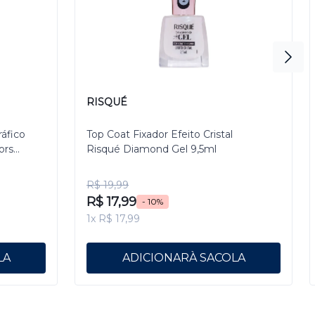
RISQUÉ
ráfico
Top Coat Fixador Efeito Cristal
ors
Risqué Diamond Gel 9,5ml
R$ 19,99
R$ 17,99
- 10%
1x R$ 17,99
ADICIONAR