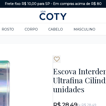
Frete fixo R$ 10,00 para SP
-
Em compras acima de R$ 80
ROSTO
CORPO
CABELO
MASCULINO
Escova Interden
Ultrafina Cilínd
unidades
R$ 28,49
1x R$ 28,49