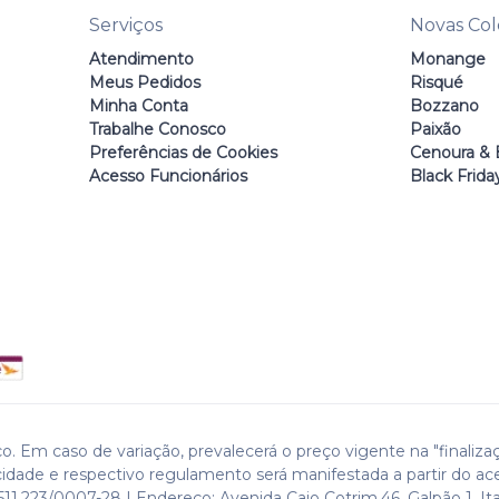
Serviços
Novas Co
Atendimento
Monange
Meus Pedidos
Risqué
Minha Conta
Bozzano
Trabalhe Conosco
Paixão
Preferências de Cookies
Cenoura & 
Acesso Funcionários
Black Frida
o. Em caso de variação, prevalecerá o preço vigente na "finaliza
cidade e respectivo regulamento será manifestada a partir do ac
511.223/0007-28 | Endereço: Avenida Caio Cotrim,46. Galpão 1. Ita