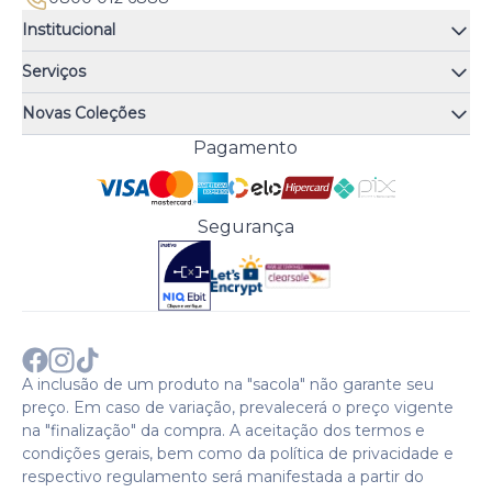
Institucional
Quem somos
Serviços
Quiz de fragrâncias
Atendimento
Trocas e Devoluções
Novas Coleções
Meus Pedidos
Troque Fácil
Monange
Pagamento
Minha Conta
Perguntas Frequentes
Risqué
Trabalhe Conosco
Política de Pagamento
Bozzano
Preferências de Cookies
Política de Entrega
Paixão
Acesso Funcionários
Termos e Condições
Segurança
Cenoura & Bronze
Política de Privacidade
Black Friday
Comprar com CNPJ?
Sobre a COTY no mundo
A inclusão de um produto na "sacola" não garante seu
preço. Em caso de variação, prevalecerá o preço vigente
na "finalização" da compra. A aceitação dos termos e
condições gerais, bem como da política de privacidade e
respectivo regulamento será manifestada a partir do