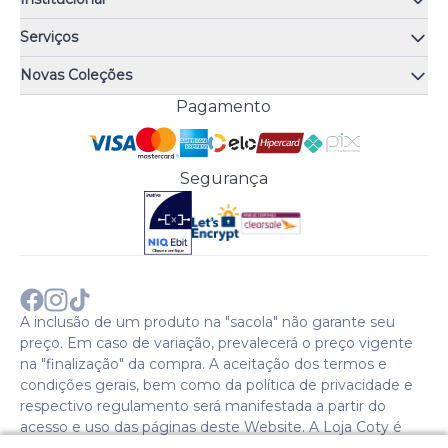
Quem somos
Serviços
Quiz de fragrâncias
Atendimento
Trocas e Devoluções
Novas Coleções
Meus Pedidos
Troque Fácil
Monange
Pagamento
Minha Conta
Perguntas Frequentes
Risqué
Trabalhe Conosco
Política de Pagamento
Bozzano
Preferências de Cookies
Política de Entrega
Paixão
Acesso Funcionários
Termos e Condições
Segurança
Cenoura & Bronze
Política de Privacidade
Black Friday
Comprar com CNPJ?
Sobre a COTY no mundo
A inclusão de um produto na "sacola" não garante seu
preço. Em caso de variação, prevalecerá o preço vigente
na "finalização" da compra. A aceitação dos termos e
condições gerais, bem como da política de privacidade e
respectivo regulamento será manifestada a partir do
acesso e uso das páginas deste Website. A Loja Coty é