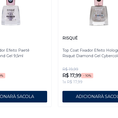
RISQUÉ
dor Efeito Paetê
Top Coat Fixador Efeito Holog
nd Gel 9,5ml
Risqué Diamond Gel Cybercol
Pixelizado 9,5 mL
R$ 19,99
R$ 17,99
0%
- 10%
1x R$ 17,99
IONAR
ADICIONAR