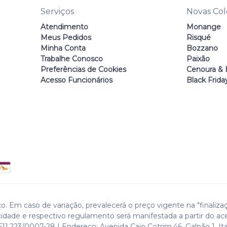
Serviços
Novas Co
Atendimento
Monange
Meus Pedidos
Risqué
Minha Conta
Bozzano
Trabalhe Conosco
Paixão
Preferências de Cookies
Cenoura & 
Acesso Funcionários
Black Frida
o. Em caso de variação, prevalecerá o preço vigente na "finaliza
cidade e respectivo regulamento será manifestada a partir do ac
511.223/0007-28 | Endereço: Avenida Caio Cotrim,46. Galpão 1. Ita