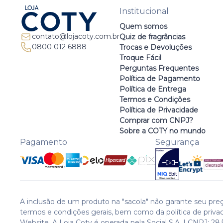
Institucional
Quem somos
contato@lojacoty.com.br
Quiz de fragrâncias
0800 012 6888
Trocas e Devoluções
Troque Fácil
Perguntas Frequentes
Política de Pagamento
Política de Entrega
Termos e Condições
Política de Privacidade
Comprar com CNPJ?
Sobre a COTY no mundo
Pagamento
Segurança
A inclusão de um produto na "sacola" não garante seu preç
termos e condições gerais, bem como da política de priva
Website. A Loja Coty é operada pela Social S.A. | CNPJ: 28.