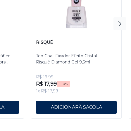
RISQUÉ
ráfico
Top Coat Fixador Efeito Cristal
ors
Risqué Diamond Gel 9,5ml
R$ 19,99
R$ 17,99
- 10%
1x R$ 17,99
ADICIONAR