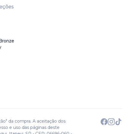
leções
Bronze
y
ção" da compra. A aceitação dos
esso e uso das páginas deste
qui. Itapevi, SP - CEP: 06696-060 -