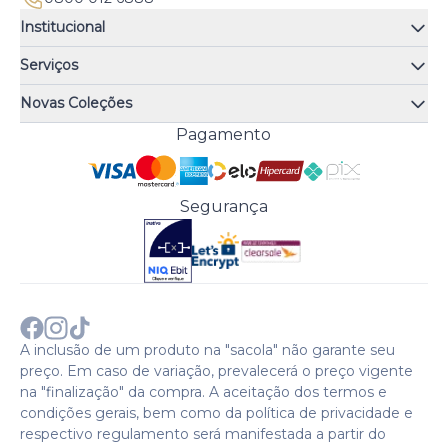
Institucional
Quem somos
Serviços
Quiz de fragrâncias
Atendimento
Trocas e Devoluções
Novas Coleções
Meus Pedidos
Troque Fácil
Monange
Pagamento
Minha Conta
Perguntas Frequentes
Risqué
Trabalhe Conosco
Política de Pagamento
Bozzano
Preferências de Cookies
Política de Entrega
Paixão
Acesso Funcionários
Termos e Condições
Segurança
Cenoura & Bronze
Política de Privacidade
Black Friday
Comprar com CNPJ?
Sobre a COTY no mundo
A inclusão de um produto na "sacola" não garante seu
preço. Em caso de variação, prevalecerá o preço vigente
na "finalização" da compra. A aceitação dos termos e
condições gerais, bem como da política de privacidade e
respectivo regulamento será manifestada a partir do