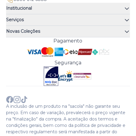
Institucional
Quem somos
Serviços
Quiz de fragrâncias
Atendimento
Trocas e Devoluções
Novas Coleções
Meus Pedidos
Troque Fácil
Monange
Pagamento
Minha Conta
Perguntas Frequentes
Risqué
Trabalhe Conosco
Política de Pagamento
Bozzano
Preferências de Cookies
Política de Entrega
Paixão
Acesso Funcionários
Termos e Condições
Segurança
Cenoura & Bronze
Política de Privacidade
Black Friday
Comprar com CNPJ?
Sobre a COTY no mundo
A inclusão de um produto na "sacola" não garante seu
preço. Em caso de variação, prevalecerá o preço vigente
na "finalização" da compra. A aceitação dos termos e
condições gerais, bem como da política de privacidade e
respectivo regulamento será manifestada a partir do