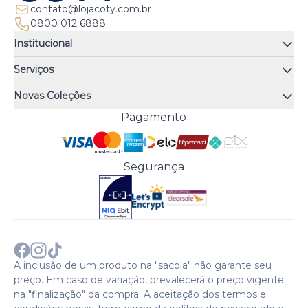
contato@lojacoty.com.br
0800 012 6888
Institucional
Quem somos
Serviços
Quiz de fragrâncias
Atendimento
Trocas e Devoluções
Novas Coleções
Meus Pedidos
Troque Fácil
Monange
Pagamento
Minha Conta
Perguntas Frequentes
Risqué
Trabalhe Conosco
Política de Pagamento
Bozzano
Preferências de Cookies
Política de Entrega
Paixão
Acesso Funcionários
Termos e Condições
Segurança
Cenoura & Bronze
Política de Privacidade
Black Friday
Comprar com CNPJ?
Sobre a COTY no mundo
A inclusão de um produto na "sacola" não garante seu
preço. Em caso de variação, prevalecerá o preço vigente
na "finalização" da compra. A aceitação dos termos e