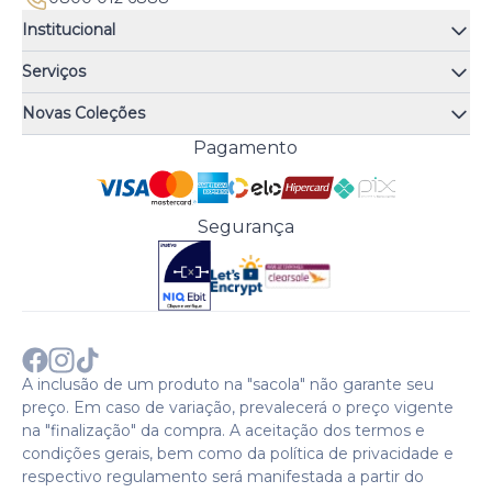
Institucional
Quem somos
Serviços
Quiz de fragrâncias
Atendimento
Trocas e Devoluções
Novas Coleções
Meus Pedidos
Troque Fácil
Monange
Pagamento
Minha Conta
Perguntas Frequentes
Risqué
Trabalhe Conosco
Política de Pagamento
Bozzano
Preferências de Cookies
Política de Entrega
Paixão
Acesso Funcionários
Termos e Condições
Segurança
Cenoura & Bronze
Política de Privacidade
Black Friday
Comprar com CNPJ?
Sobre a COTY no mundo
A inclusão de um produto na "sacola" não garante seu
preço. Em caso de variação, prevalecerá o preço vigente
na "finalização" da compra. A aceitação dos termos e
condições gerais, bem como da política de privacidade e
respectivo regulamento será manifestada a partir do