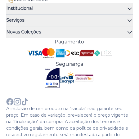
Institucional
Quem somos
Serviços
Quiz de fragrâncias
Atendimento
Trocas e Devoluções
Novas Coleções
Meus Pedidos
Troque Fácil
Monange
Pagamento
Minha Conta
Perguntas Frequentes
Risqué
Trabalhe Conosco
Política de Pagamento
Bozzano
Preferências de Cookies
Política de Entrega
Paixão
Acesso Funcionários
Termos e Condições
Segurança
Cenoura & Bronze
Política de Privacidade
Black Friday
Comprar com CNPJ?
Sobre a COTY no mundo
A inclusão de um produto na "sacola" não garante seu
preço. Em caso de variação, prevalecerá o preço vigente
na "finalização" da compra. A aceitação dos termos e
condições gerais, bem como da política de privacidade e
respectivo regulamento será manifestada a partir do