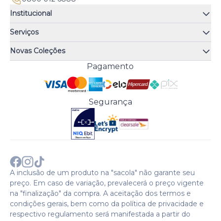
Institucional
Quem somos
Serviços
Quiz de fragrâncias
Atendimento
Trocas e Devoluções
Novas Coleções
Meus Pedidos
Troque Fácil
Monange
Pagamento
Minha Conta
Perguntas Frequentes
Risqué
Trabalhe Conosco
Política de Pagamento
Bozzano
Preferências de Cookies
Política de Entrega
Paixão
Acesso Funcionários
Termos e Condições
Segurança
Cenoura & Bronze
Política de Privacidade
Black Friday
Comprar com CNPJ?
Sobre a COTY no mundo
A inclusão de um produto na "sacola" não garante seu
preço. Em caso de variação, prevalecerá o preço vigente
na "finalização" da compra. A aceitação dos termos e
condições gerais, bem como da política de privacidade e
respectivo regulamento será manifestada a partir do