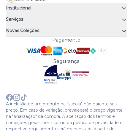
Institucional
Quem somos
Serviços
Quiz de fragrâncias
Atendimento
Trocas e Devoluções
Novas Coleções
Meus Pedidos
Troque Fácil
Monange
Pagamento
Minha Conta
Perguntas Frequentes
Risqué
Trabalhe Conosco
Política de Pagamento
Bozzano
Preferências de Cookies
Política de Entrega
Paixão
Acesso Funcionários
Termos e Condições
Segurança
Cenoura & Bronze
Política de Privacidade
Black Friday
Comprar com CNPJ?
Sobre a COTY no mundo
A inclusão de um produto na "sacola" não garante seu
preço. Em caso de variação, prevalecerá o preço vigente
na "finalização" da compra. A aceitação dos termos e
condições gerais, bem como da política de privacidade e
respectivo regulamento será manifestada a partir do