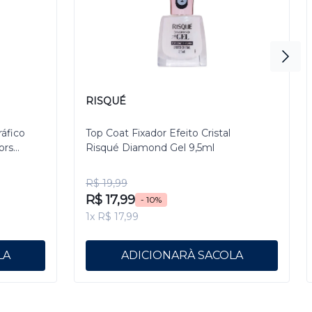
RISQUÉ
ráfico
Top Coat Fixador Efeito Cristal
ors
Risqué Diamond Gel 9,5ml
R$ 19,99
R$ 17,99
- 10%
1x R$ 17,99
ADICIONAR