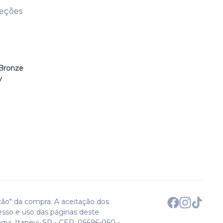
leções
Bronze
y
ção" da compra. A aceitação dos
esso e uso das páginas deste
qui. Itapevi, SP - CEP: 06696-060 -