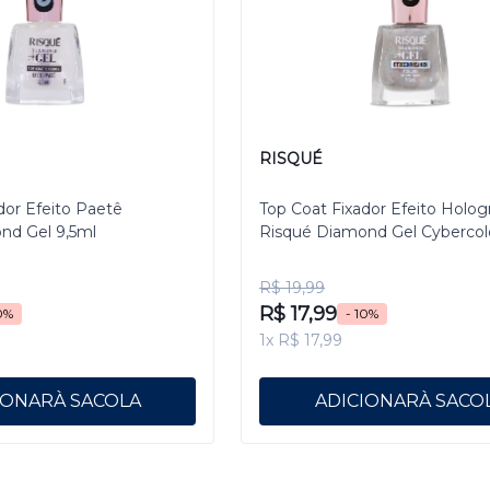
RISQUÉ
dor Efeito Paetê
Top Coat Fixador Efeito Holog
nd Gel 9,5ml
Risqué Diamond Gel Cybercol
Pixelizado 9,5 mL
R$ 19,99
R$ 17,99
0%
- 10%
1x R$ 17,99
IONAR
ADICIONAR