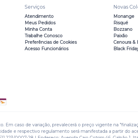
Serviços
Novas Co
Atendimento
Monange
Meus Pedidos
Risqué
Minha Conta
Bozzano
Trabalhe Conosco
Paixão
Preferências de Cookies
Cenoura & 
Acesso Funcionários
Black Frida
o. Em caso de variação, prevalecerá o preço vigente na "finaliza
cidade e respectivo regulamento será manifestada a partir do ac
511.223/0007-28 | Endereço: Avenida Caio Cotrim,46. Galpão 1. Ita