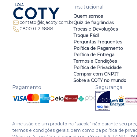
Institucional
Quem somos
contato@lojacoty.com.br
Quiz de fragrâncias
0800 012 6888
Trocas e Devoluções
Troque Fácil
Perguntas Frequentes
Política de Pagamento
Política de Entrega
Termos e Condições
Política de Privacidade
Comprar com CNPJ?
Sobre a COTY no mundo
Pagamento
Segurança
A inclusão de um produto na "sacola" não garante seu preç
termos e condições gerais, bem como da política de priva
Website. A Loja Coty é operada pela Social S.A. | CNPJ: 28.