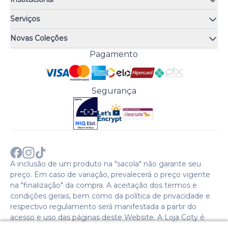
Quem somos
Serviços
Quiz de fragrâncias
Atendimento
Trocas e Devoluções
Novas Coleções
Meus Pedidos
Troque Fácil
Monange
Pagamento
Minha Conta
Perguntas Frequentes
Risqué
Trabalhe Conosco
Política de Pagamento
Bozzano
Preferências de Cookies
Política de Entrega
Paixão
Acesso Funcionários
Termos e Condições
Segurança
Cenoura & Bronze
Política de Privacidade
Black Friday
Comprar com CNPJ?
Sobre a COTY no mundo
A inclusão de um produto na "sacola" não garante seu
preço. Em caso de variação, prevalecerá o preço vigente
na "finalização" da compra. A aceitação dos termos e
condições gerais, bem como da política de privacidade e
respectivo regulamento será manifestada a partir do
acesso e uso das páginas deste Website. A Loja Coty é