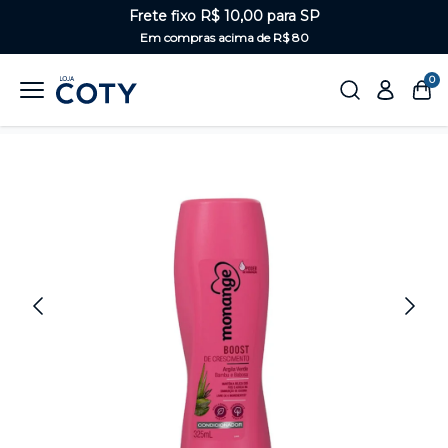
Frete fixo R$ 10,00 para SP
Em compras acima de R$ 80
0
Home
Cabelos
Condicionador