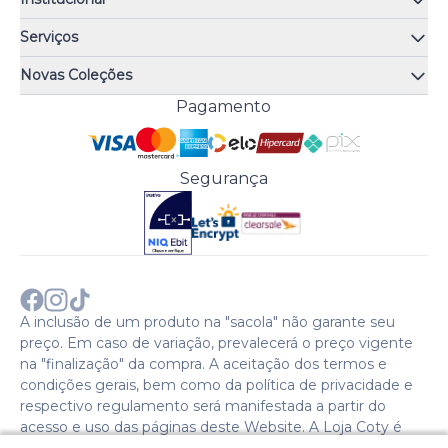
Quem somos
Serviços
Quiz de fragrâncias
Atendimento
Trocas e Devoluções
Novas Coleções
Meus Pedidos
Troque Fácil
Monange
Pagamento
Minha Conta
Perguntas Frequentes
Risqué
Trabalhe Conosco
Política de Pagamento
Bozzano
Preferências de Cookies
Política de Entrega
Paixão
Acesso Funcionários
Termos e Condições
Segurança
Cenoura & Bronze
Política de Privacidade
Black Friday
Comprar com CNPJ?
Sobre a COTY no mundo
A inclusão de um produto na "sacola" não garante seu
preço. Em caso de variação, prevalecerá o preço vigente
na "finalização" da compra. A aceitação dos termos e
condições gerais, bem como da política de privacidade e
respectivo regulamento será manifestada a partir do
acesso e uso das páginas deste Website. A Loja Coty é