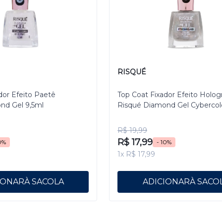
RISQUÉ
dor Efeito Paetê
Top Coat Fixador Efeito Holog
nd Gel 9,5ml
Risqué Diamond Gel Cybercol
Pixelizado 9,5 mL
R$ 19,99
R$ 17,99
0%
- 10%
1x R$ 17,99
IONAR
ADICIONAR