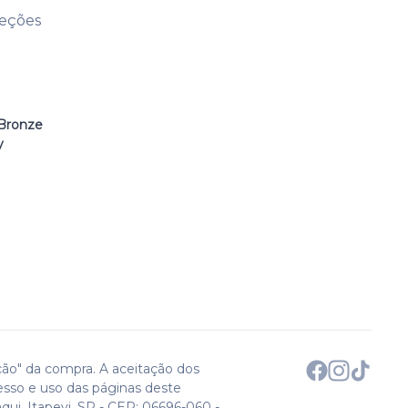
leções
Bronze
y
ção" da compra. A aceitação dos
esso e uso das páginas deste
qui. Itapevi, SP - CEP: 06696-060 -