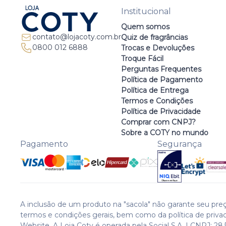
Institucional
Quem somos
contato@lojacoty.com.br
Quiz de fragrâncias
0800 012 6888
Trocas e Devoluções
Troque Fácil
Perguntas Frequentes
Política de Pagamento
Política de Entrega
Termos e Condições
Política de Privacidade
Comprar com CNPJ?
Sobre a COTY no mundo
Pagamento
Segurança
A inclusão de um produto na "sacola" não garante seu preç
termos e condições gerais, bem como da política de priva
Website. A Loja Coty é operada pela Social S.A. | CNPJ: 28.