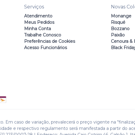
Serviços
Novas Co
Atendimento
Monange
Meus Pedidos
Risqué
Minha Conta
Bozzano
Trabalhe Conosco
Paixão
Preferências de Cookies
Cenoura & 
Acesso Funcionários
Black Frida
o. Em caso de variação, prevalecerá o preço vigente na "finaliza
cidade e respectivo regulamento será manifestada a partir do ac
511.223/0007-28 | Endereço: Avenida Caio Cotrim,46. Galpão 1. Ita