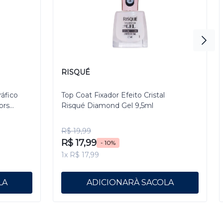
RISQUÉ
ráfico
Top Coat Fixador Efeito Cristal
ors
Risqué Diamond Gel 9,5ml
R$ 19,99
R$ 17,99
- 10%
1x R$ 17,99
ADICIONAR