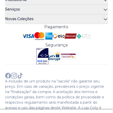
Quem somos
Serviços
Quiz de fragrâncias
Atendimento
Trocas e Devoluções
Novas Coleções
Meus Pedidos
Troque Fácil
Monange
Pagamento
Minha Conta
Perguntas Frequentes
Risqué
Trabalhe Conosco
Política de Pagamento
Bozzano
Preferências de Cookies
Política de Entrega
Paixão
Acesso Funcionários
Termos e Condições
Segurança
Cenoura & Bronze
Política de Privacidade
Black Friday
Comprar com CNPJ?
Sobre a COTY no mundo
A inclusão de um produto na "sacola" não garante seu
preço. Em caso de variação, prevalecerá o preço vigente
na "finalização" da compra. A aceitação dos termos e
condições gerais, bem como da política de privacidade e
respectivo regulamento será manifestada a partir do
acesso e uso das páginas deste Website. A Loja Coty é