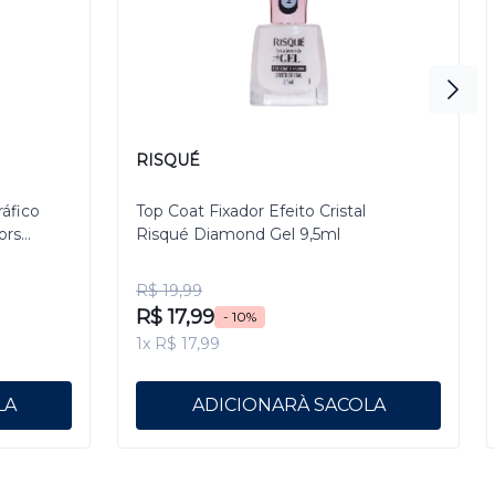
RISQUÉ
ráfico
Top Coat Fixador Efeito Cristal
ors
Risqué Diamond Gel 9,5ml
R$ 19,99
R$ 17,99
- 10%
1x R$ 17,99
ADICIONAR