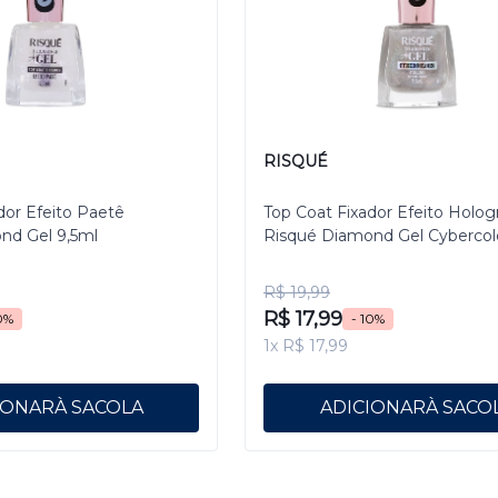
RISQUÉ
dor Efeito Paetê
Top Coat Fixador Efeito Holog
nd Gel 9,5ml
Risqué Diamond Gel Cybercol
Pixelizado 9,5 mL
R$ 19,99
R$ 17,99
0%
- 10%
1x R$ 17,99
IONAR
ADICIONAR