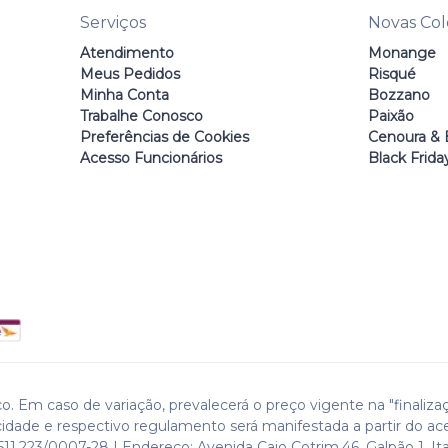
Serviços
Novas Co
Atendimento
Monange
Meus Pedidos
Risqué
Minha Conta
Bozzano
Trabalhe Conosco
Paixão
Preferências de Cookies
Cenoura & 
Acesso Funcionários
Black Frida
o. Em caso de variação, prevalecerá o preço vigente na "finaliza
cidade e respectivo regulamento será manifestada a partir do ac
511.223/0007-28 | Endereço: Avenida Caio Cotrim,46. Galpão 1. Ita