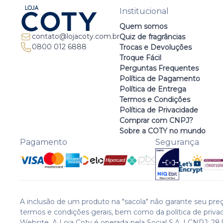
Institucional
Quem somos
contato@lojacoty.com.br
Quiz de fragrâncias
0800 012 6888
Trocas e Devoluções
Troque Fácil
Perguntas Frequentes
Política de Pagamento
Política de Entrega
Termos e Condições
Política de Privacidade
Comprar com CNPJ?
Sobre a COTY no mundo
Pagamento
Segurança
A inclusão de um produto na "sacola" não garante seu preç
termos e condições gerais, bem como da política de priva
Website. A Loja Coty é operada pela Social S.A. | CNPJ: 28.