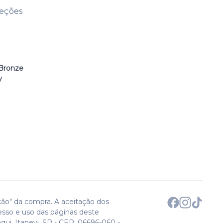
leções
Bronze
y
ção" da compra. A aceitação dos
esso e uso das páginas deste
qui. Itapevi, SP - CEP: 06696-060 -