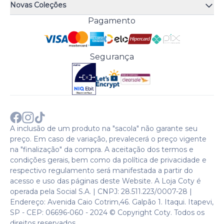
Atendimento
Trocas e Devoluções
Novas Coleções
Meus Pedidos
Troque Fácil
Monange
Pagamento
Minha Conta
Perguntas Frequentes
Risqué
Trabalhe Conosco
Política de Pagamento
Bozzano
Preferências de Cookies
Política de Entrega
Paixão
Acesso Funcionários
Termos e Condições
Segurança
Cenoura & Bronze
Política de Privacidade
Black Friday
Comprar com CNPJ?
Sobre a COTY no mundo
A inclusão de um produto na "sacola" não garante seu
preço. Em caso de variação, prevalecerá o preço vigente
na "finalização" da compra. A aceitação dos termos e
condições gerais, bem como da política de privacidade e
respectivo regulamento será manifestada a partir do
acesso e uso das páginas deste Website. A Loja Coty é
operada pela Social S.A. | CNPJ: 28.511.223/0007-28 |
Endereço: Avenida Caio Cotrim,46. Galpão 1. Itaqui. Itapevi,
SP - CEP: 06696-060 - 2024 © Copyright Coty. Todos os
direitos reservados.