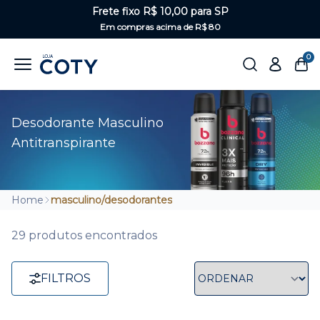
Frete fixo R$ 10,00 para SP
Em compras acima de R$ 80
0
Desodorante Masculino
Antitranspirante
Home
masculino/desodorantes
29 produtos encontrados
FILTROS