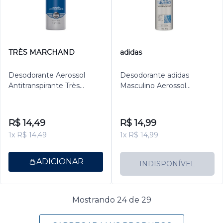
TRÈS MARCHAND
adidas
Desodorante Aerossol
Desodorante adidas
Antitranspirante Très
Masculino Aerossol
Marchand Masculino
Antitranspirante Fresh
Ocean 150ml
Endurance 150ml
R$ 14,49
R$ 14,99
1x R$ 14,49
1x R$ 14,99
ADICIONAR
INDISPONÍVEL
Mostrando 24 de 29