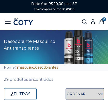
Frete fixo R$ 10,00 para SP
Em compras acima de R$ 80
0
Desodorante Masculino
Antitranspirante
Home
masculino/desodorantes
29 produtos encontrados
FILTROS