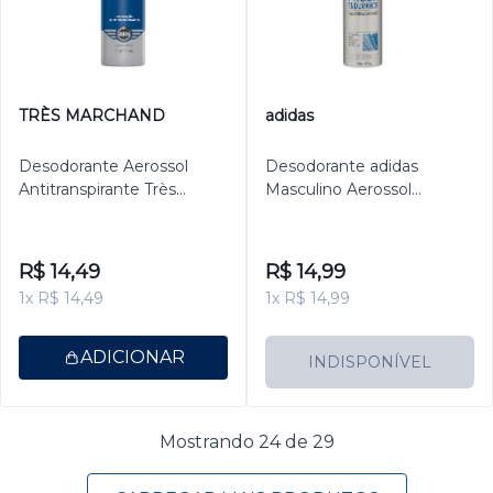
TRÈS MARCHAND
adidas
Desodorante Aerossol
Desodorante adidas
Antitranspirante Très
Masculino Aerossol
Marchand Masculino
Antitranspirante Fresh
Ocean 150ml
Endurance 150ml
R$ 14,49
R$ 14,99
1x R$ 14,49
1x R$ 14,99
ADICIONAR
INDISPONÍVEL
Mostrando 24 de 29