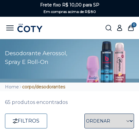
Frete fixo R$ 10,00 para SP
Em compras acima de R$ 80
0
Desodorante Aerossol,
Spray E Roll-On
Home
corpo/desodorantes
65 produtos encontrados
FILTROS