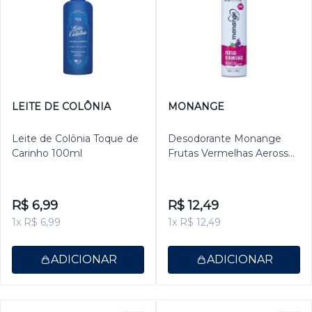
LEITE DE COLÔNIA
MONANGE
Leite de Colônia Toque de
Desodorante Monange
Carinho 100ml
Frutas Vermelhas Aerossol
Antitranspirante Feminino
150ml
R$ 6,99
R$ 12,49
1x R$ 6,99
1x R$ 12,49
ADICIONAR
ADICIONAR