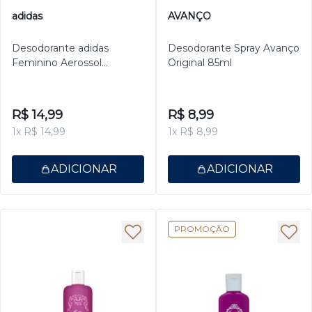
adidas
AVANÇO
Desodorante adidas
Desodorante Spray Avanço
Feminino Aerossol
Original 85ml
Antitranspirante Power
Booster 150ml
R$ 14,99
R$ 8,99
1x R$ 14,99
1x R$ 8,99
ADICIONAR
ADICIONAR
PROMOÇÃO