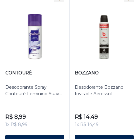
CONTOURÉ
BOZZANO
Desodorante Spray
Desodorante Bozzano
Contouré Feminino Suave
Invisible Aerossol
Lembrança 80ml
Antitranspirante Masculino
200ml
R$ 8,99
R$ 14,49
1x R$ 8,99
1x R$ 14,49