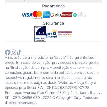
Meus Pedidos
Troque Fácil
Monange
Pagamento
Minha Conta
Perguntas Frequentes
Risqué
Trabalhe Conosco
Política de Pagamento
Bozzano
Preferências de Cookies
Política de Entrega
Paixão
Acesso Funcionários
Termos e Condições
Segurança
Cenoura & Bronze
Política de Privacidade
Black Friday
Comprar com CNPJ?
Sobre a COTY no mundo
A inclusão de um produto na "sacola" não garante seu
preço. Em caso de variação, prevalecerá o preço vigente
na "finalização" da compra. A aceitação dos termos e
condições gerais, bem como da política de privacidade e
respectivo regulamento será manifestada a partir do
acesso e uso das páginas deste Website. A Loja Coty é
operada pela Social S.A. | CNPJ: 28.511.223/0007-28 |
Endereço: Avenida Caio Cotrim,46. Galpão 1. Itaqui. Itapevi,
SP - CEP: 06696-060 - 2024 © Copyright Coty. Todos os
direitos reservados.