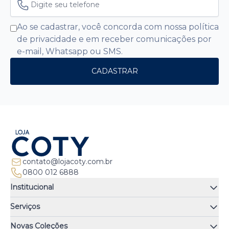
Ao se cadastrar, você concorda com nossa política
de privacidade e em receber comunicações por
e-mail, Whatsapp ou SMS.
CADASTRAR
contato@lojacoty.com.br
0800 012 6888
Institucional
Quem somos
Serviços
Quiz de fragrâncias
Atendimento
Trocas e Devoluções
Novas Coleções