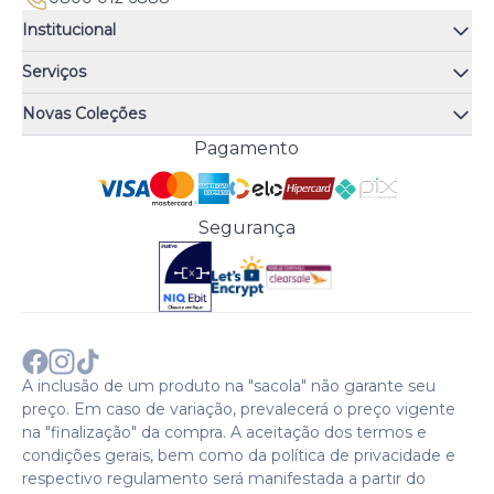
Institucional
Quem somos
Serviços
Quiz de fragrâncias
Atendimento
Trocas e Devoluções
Novas Coleções
Meus Pedidos
Troque Fácil
Monange
Pagamento
Minha Conta
Perguntas Frequentes
Risqué
Trabalhe Conosco
Política de Pagamento
Bozzano
Preferências de Cookies
Política de Entrega
Paixão
Acesso Funcionários
Termos e Condições
Segurança
Cenoura & Bronze
Política de Privacidade
Black Friday
Comprar com CNPJ?
Sobre a COTY no mundo
A inclusão de um produto na "sacola" não garante seu
preço. Em caso de variação, prevalecerá o preço vigente
na "finalização" da compra. A aceitação dos termos e
condições gerais, bem como da política de privacidade e
respectivo regulamento será manifestada a partir do